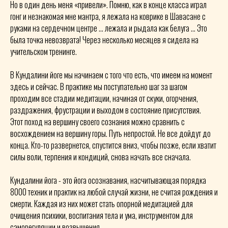
Но в один день меня «привели». Помню, как в конце класса играл
гонг и незнакомая мне мантра, я лежала на коврике в Шавасане с
руками на сердечном центре … лежала и рыдала как белуга … Это
была точка невозврата! Через несколько месяцев я сидела на
учительском тренинге.
В Кундалини йоге мы начинаем с того что есть, что имеем на момент
здесь и сейчас. В практике мы поступательно шаг за шагом
проходим все стадии медитации, начиная от скуки, огорчения,
раздражения, фрустрации и выходом в состояние присутствия.
Этот поход на вершину своего сознания можно сравнить с
восхождением на вершину горы. Путь непростой. Не все дойдут до
конца. Кто-то развернется, спустится вниз, чтобы позже, если хватит
силы воли, терпения и кондиций, снова начать все сначала.
Кундалини йога - это йога осознавания, насчитывающая порядка
8000 техник и практик на любой случай жизни, не считая рождения и
смерти. Каждая из них может стать опорной медитацией для
очищения психики, воспитания тела и ума, инструментом для
саморегуляции и возвышения.