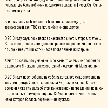
физкультура была любимым предметом в школе, а физрук Сан Саныч
- любимый учитель.
Была гимнастика, были танцы, была цирковая студия, был
тренажерный зал, TRX, сайкл, тайбо и многие другое.
В 2010 году случилось первое знакомство с йогой, второе, третье …
Затем последовало исследование разных направлений, тонны книг
по йоге и медитации, сотни часов проведенные на коврике.
Хочется сказать, что у меня не было каких-то значимых проблем со
здоровьем. Я искала тонких состояний и ощущений. Меня «вели».
В 2018 году, перепробовав на себе, кажется, все существующие на
тот момент виды йоги, я оказалась на Кундалини классе. К тому
времени я уже слышала об этом таинственном направлении, но никак
не решалась к нему прикоснуться. Сейчас понимаю, что та часть
меня, которая боялась перемен — не пускала.